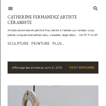
Accéder au contenu principal
CATHERINE FERNANDEZ ARTISTE
CÉRAMISTE
Artiste céramiste et peintre Pau Vente à l’atelier sur rendez-vous
pièces uniques statuettes raku, vaisselle, objet déco.... 06 79 71 41 67
SCULPTURE
PEINTURE
PLUS…
Affichage des articles du avril 21, 2013
TOUT AFFICHER
A
r
t
i