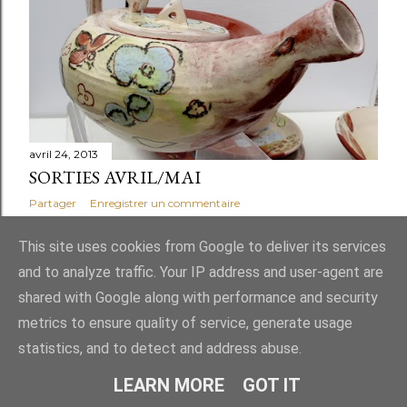
c
l
e
s
avril 24, 2013
SORTIES AVRIL/MAI
Partager
Enregistrer un commentaire
This site uses cookies from Google to deliver its services
and to analyze traffic. Your IP address and user-agent are
shared with Google along with performance and security
Fourni par Blogger
metrics to ensure quality of service, generate usage
statistics, and to detect and address abuse.
catherine Fernandez 06 79 71 41 67
LEARN MORE
GOT IT