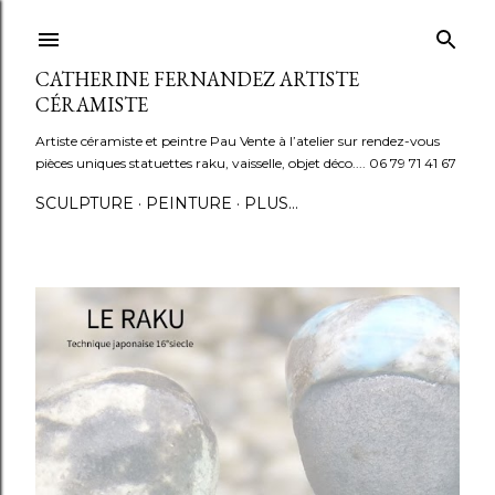
Accéder au contenu principal
CATHERINE FERNANDEZ ARTISTE
CÉRAMISTE
Artiste céramiste et peintre Pau Vente à l’atelier sur rendez-vous
pièces uniques statuettes raku, vaisselle, objet déco.... 06 79 71 41 67
SCULPTURE
PEINTURE
PLUS…
A
r
t
i