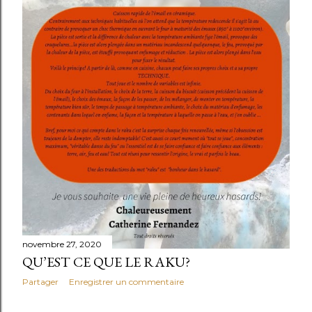
c
l
e
s
novembre 27, 2020
QU’EST CE QUE LE RAKU?
Partager
Enregistrer un commentaire